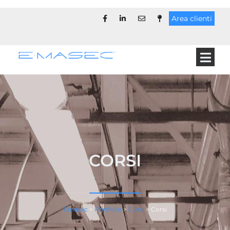
Area clienti
CORSI
Emasec
>
Portfolio
>
Corsi
>
Corsi