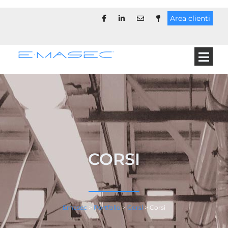
Area clienti
CORSI
Emasec
>
Portfolio
>
Corsi
>
Corsi