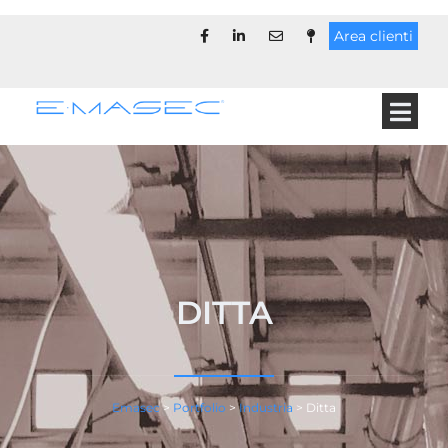
Area clienti
DITTA
Emasec
>
Portfolio
>
Industria
>
Ditta