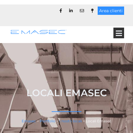
Area clienti
LOCALI EMASEC
Emasec
>
Portfolio
>
I nostri locali
>
Locali Emasec