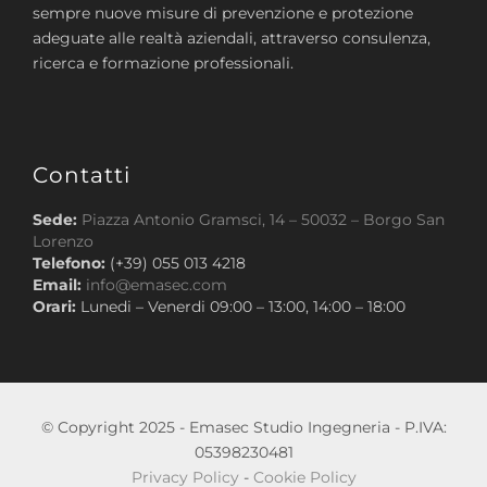
sempre nuove misure di prevenzione e protezione
adeguate alle realtà aziendali, attraverso consulenza,
ricerca e formazione professionali.
Contatti
Sede:
Piazza Antonio Gramsci, 14 – 50032 – Borgo San
Lorenzo
Telefono:
(+39) 055 013 4218
Email:
info@emasec.com
Orari:
Lunedi – Venerdi 09:00 – 13:00, 14:00 – 18:00
© Copyright 2025 - Emasec Studio Ingegneria - P.IVA:
05398230481
Privacy Policy
-
Cookie Policy