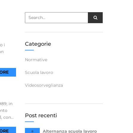
Categorie
o i
on
Normative
ORE
Scuola lavoro
Videosorveglianza
989; in
ento
Post recenti
, con...
ORE
Alternanza scuola lavoro
8