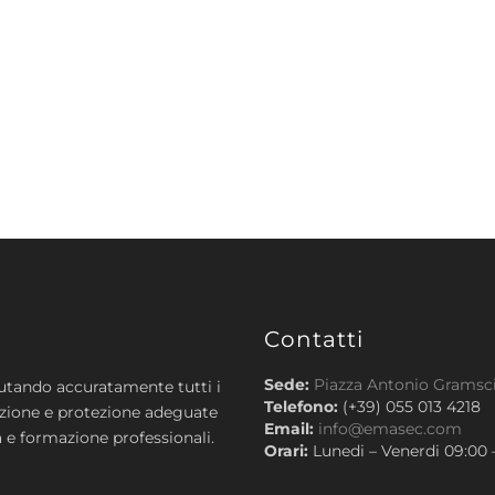
Contatti
Sede:
Piazza Antonio Gramsci
alutando accuratamente tutti i
Telefono:
(+39) 055 013 4218
zione e protezione adeguate
Email:
info@emasec.com
ca e formazione professionali.
Orari:
Lunedi – Venerdi 09:00 –