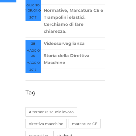
GIUGNO
Normative, Marcatura CE e
1 GIUGNO
2017
Trampolini elastici.
2017
Cerchiamo di fare
chiarezza.
Videosorveglianza
28
MAGGIO
Storia della Direttiva
25
2017
Macchine
MAGGIO
2017
Tag
Alternanza scuola lavoro
direttiva macchine
marcatura CE
normative
studenti