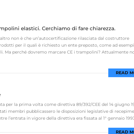
polini elastici. Cerchiamo di fare chiarezza.
tro non è che un’autocertificazione rilasciata dal costruttore
prodotti per il quali è richiesto un ente preposto, come ad esempi
icali. Ma perché dovremo marcare CE i trampolini? Attualmente n
READ M
e
ata per la prima volta come direttiva 89/392/CEE del 14 giugno 1
li Stati membri pubblicassero le disposizioni legislative di recepim
re l’entrata in vigore della direttiva era fissata al 1° gennaio 1993
READ M