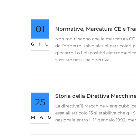
01
Normative, Marcatura CE e Tram
Non molti sanno che la marcatura CE al
GIU
dell’oggetto, salvo alcuni particolari 
giocattoli o i dispositivi elettromed
sussiste nessuna direttiva...
Storia della Direttiva Macchin
25
La direttiva[1] Macchine viene pubblic
essa all’articolo 13 si stabiliva che g
MAG
nazionale entro il 1° gennaio 1992, ment